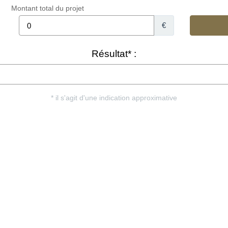
Montant total du projet
€
Résultat* :
* il s'agit d'une indication approximative